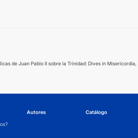
íclicas de Juan Pablo II sobre la Trinidad: Dives in Misericord
Autores
Catálogo
os?