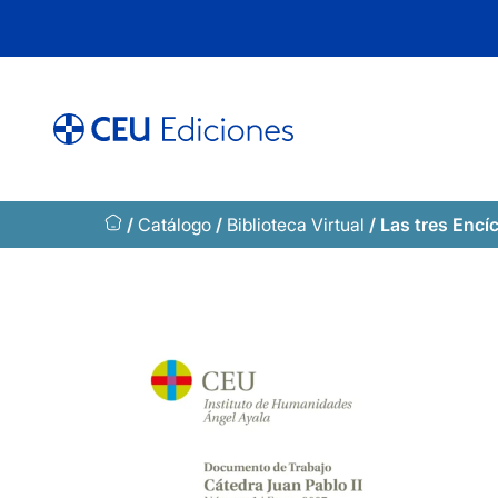
Saltar
al
contenido
/
Catálogo
/
Biblioteca Virtual
/ Las tres Encí