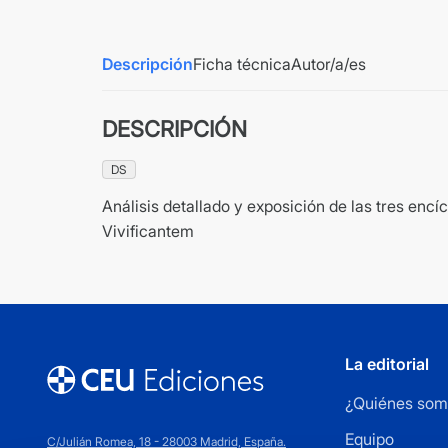
Descripción
Ficha técnica
Autor/a/es
DESCRIPCIÓN
DS
Análisis detallado y exposición de las tres enc
Vivificantem
La editorial
¿Quiénes som
Equipo
C/Julián Romea, 18 - 28003 Madrid, España.