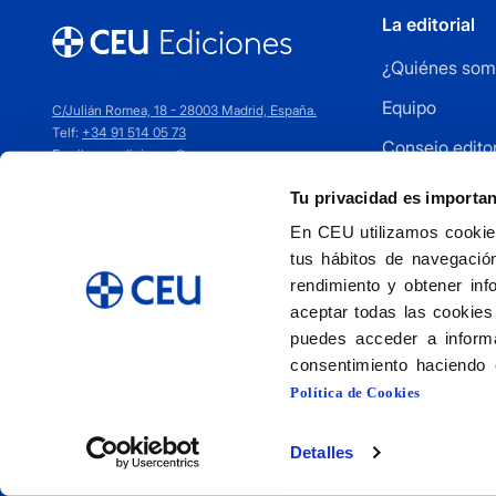
La editorial
¿Quiénes som
Equipo
C/Julián Romea, 18 - 28003 Madrid, España.
Telf:
+34 91 514 05 73
Consejo editor
Email:
ceuediciones@ceu.es
Cómo publica
Tu privacidad es importa
Distribuidores
En CEU utilizamos cookies
tus hábitos de navegación
Contacto
rendimiento y obtener inf
aceptar todas las cookies
puedes acceder a informa
consentimiento haciendo 
Política de Cookies
Detalles