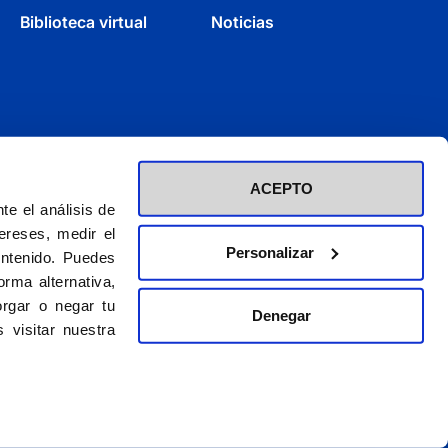
Biblioteca virtual
Noticias
ACEPTO
e el análisis de
ereses, medir el
Personalizar
ontenido. Puedes
rma alternativa,
rgar o negar tu
Denegar
d inscrita en el Registro de Fundaciones con el nº 60 / CIF (G-28423275)
 visitar nuestra
El CEU es una obra de la Asociación Católica de Propagandistas
© 2026. CEU Ediciones
gal
|
Política de privacidad
|
Política de cookies
|
Condiciones para vender