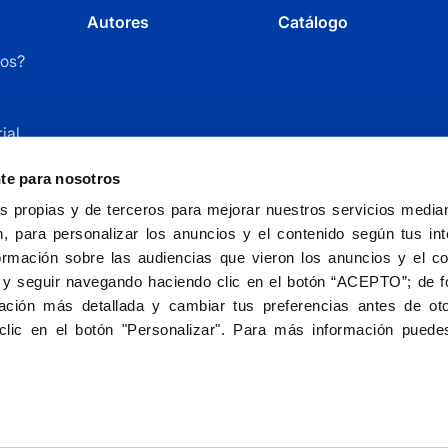
Autores
Catálogo
os?
ial
r
nte para nosotros
 propias y de terceros para mejorar nuestros servicios mediant
, para personalizar los anuncios y el contenido según tus int
ormación sobre las audiencias que vieron los anuncios y el c
 y seguir navegando haciendo clic en el botón “ACEPTO”; de fo
ción más detallada y cambiar tus preferencias antes de oto
Fundación Universitaria San Pablo CEU - entida
clic en el botón "Personalizar". Para más información puedes
Aviso le