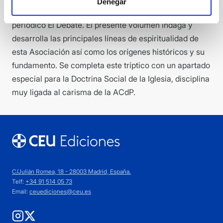
Denegar
Pablo, la Fundación Cultural Ángel Herrera Oria, o el
periódico El Debate. El presente volumen indaga y
desarrolla las principales líneas de espiritualidad de
esta Asociación así como los orígenes históricos y su
fundamento. Se completa este tríptico con un apartado
especial para la Doctrina Social de la Iglesia, disciplina
muy ligada al carisma de la ACdP.
C/Julián Romea, 18 - 28003 Madrid, España.
Telf:
+34 91 514 05 73
Email:
ceuediciones@ceu.es