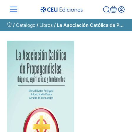
Saltar
al
contenido
/
Catálogo
/
Libros
/ La Asociación Católica de Propagandistas: orígenes, espiritualidad y fundamentos