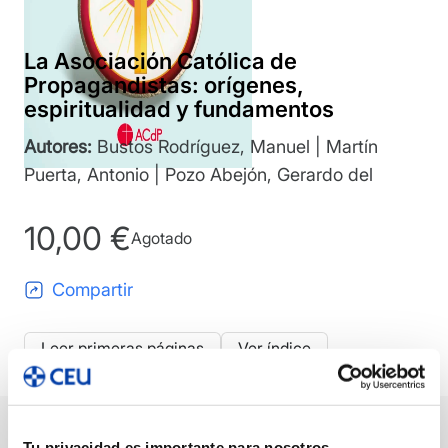
La Asociación Católica de
Propagandistas: orígenes,
espiritualidad y fundamentos
Autores:
Bustos Rodríguez, Manuel | Martín
Puerta, Antonio | Pozo Abejón, Gerardo del
10,00
€
Agotado
Compartir
Leer primeras páginas
Ver índice
Tu privacidad es importante para nosotros