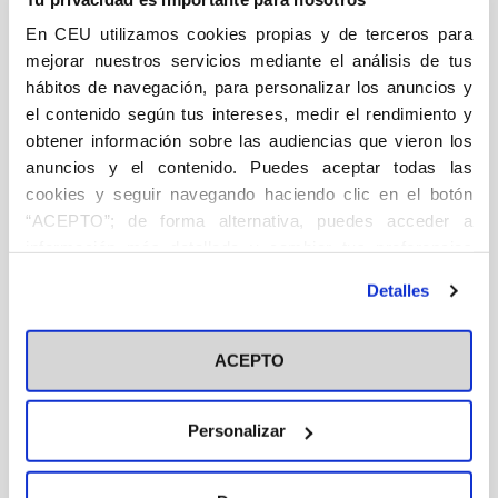
Descripción
Ficha técnica
Autor/a/es
En CEU utilizamos cookies propias y de terceros para
mejorar nuestros servicios mediante el análisis de tus
DESCRIPCIÓN
hábitos de navegación, para personalizar los anuncios y
el contenido según tus intereses, medir el rendimiento y
DSI
obtener información sobre las audiencias que vieron los
La Asociación Católica de Propagandistas (ACdP) es
anuncios y el contenido. Puedes aceptar todas las
una agrupación de fieles laicos unidos en su vocación
cookies y seguir navegando haciendo clic en el botón
“ACEPTO”; de forma alternativa, puedes acceder a
de evangelizar la vida pública. Desde su creación en
información más detallada y cambiar tus preferencias
1909, los miembros de la ACdP participan activamente
antes de otorgar o negar tu consentimiento haciendo clic
en la sociedad, trabajando por hacer presente en todos
Detalles
en el botón "Personalizar". Para más información puedes
los ámbitos el mensaje de Jesucristo y de la Iglesia.
visitar nuestra
Política de Cookies
Fruto de esta intuición han surgido multitud de obras
ACEPTO
tanto en el ámbito cultural, político, educativo y social.
Destacan por su actualidad e importancia, entre otras,
Personalizar
la Fundación Universitaria San Pablo CEU, la
Fundación Abat Oliba, la Fundación San Pablo
Andalucía CEU, el Colegio Mayor Universitario San