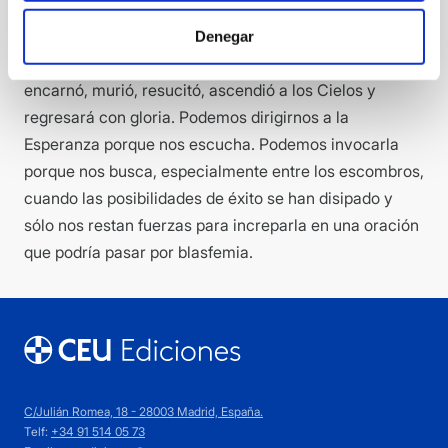
Los católicos no confiamos en el transcurso del
tiempo, mucho menos en una ideología o en un puñado
Denegar
de técnicas. Confiamos, más bien, en el Dios que se
encarnó, murió, resucitó, ascendió a los Cielos y
regresará con gloria. Podemos dirigirnos a la
Esperanza porque nos escucha. Podemos invocarla
porque nos busca, especialmente entre los escombros,
cuando las posibilidades de éxito se han disipado y
sólo nos restan fuerzas para increparla en una oración
que podría pasar por blasfemia.
C/Julián Romea, 18 - 28003 Madrid, España.
Telf:
+34 91 514 05 73