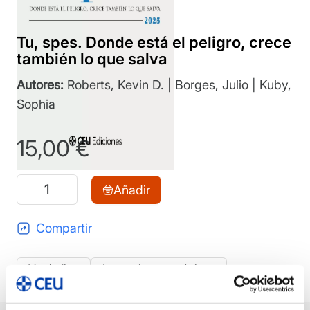
Tu, spes. Donde está el peligro, crece
también lo que salva
Autores:
Roberts, Kevin D. | Borges, Julio | Kuby,
Sophia
15,00
€
Tu,
Añadir
spes.
Donde
Compartir
está
el
Ver índice
Leer primeras páginas
peligro,
crece