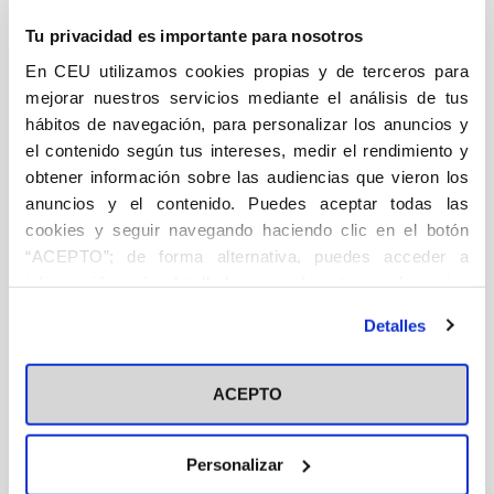
también
Tu privacidad es importante para nosotros
Descripción
Ficha técnica
Autor/a/es
lo
En CEU utilizamos cookies propias y de terceros para
que
mejorar nuestros servicios mediante el análisis de tus
DESCRIPCIÓN
hábitos de navegación, para personalizar los anuncios y
salva
el contenido según tus intereses, medir el rendimiento y
cantidad
DSI
obtener información sobre las audiencias que vieron los
anuncios y el contenido. Puedes aceptar todas las
Nuestra esperanza es irreductible al optimismo. No se
cookies y seguir navegando haciendo clic en el botón
funda en los logros del tiempo, sino en la bondad
“ACEPTO”; de forma alternativa, puedes acceder a
última de lo real; nunca en las conquistas de la época,
información más detallada y cambiar tus preferencias
sino en la promesa del Señor. Frente a la ambivalencia
antes de otorgar o negar tu consentimiento haciendo clic
de un mundo que oscila entre el éxtasis y la desolación
Detalles
en el botón "Personalizar". Para más información puedes
según el contexto, los católicos estamos convocados a
visitar nuestra
Política de Cookies
una alegría esperanzada: también cuando nos
ACEPTO
asomamos al abismo, también cuando avanzan las
sombras. El lema interpela a la Esperanza, como si
Personalizar
fuese una persona, y tiene mucho sentido que lo haga.