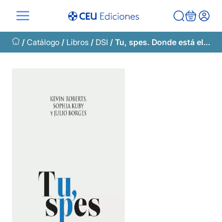
Saltar
al
contenido
/
Catálogo
/
Libros
/
DSI
/ Tu, spes. Donde está el peligro, crece también lo que salva