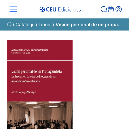
Saltar
al
contenido
/
Catálogo
/
Libros
/ Visión personal de un propagandista. La Asociación Católica de Propagandistas, una institución centenaria