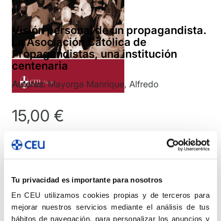
Visión personal de un propagandista.
La Asociación Católica de
Propagandistas, una institución
centenaria
Autores:
Mayorga Manrique, Alfredo
15,00
€
Visión
Añadir
personal
de
Compartir
Tu privacidad es importante para nosotros
un
En CEU utilizamos cookies propias y de terceros para
propagandista.
Leer primeras páginas
Ver índice
mejorar nuestros servicios mediante el análisis de tus
La
hábitos de navegación, para personalizar los anuncios y