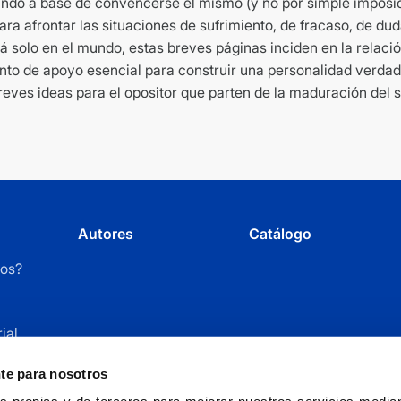
ndo a base de convencerse él mismo (y no por simple imposici
ra afrontar las situaciones de sufrimiento, de fracaso, de du
tá solo en el mundo, estas breves páginas inciden en la relaci
punto de apoyo esencial para construir una personalidad verda
reves ideas para el opositor que parten de la maduración del s
Autores
Catálogo
os?
ial
r
nte para nosotros