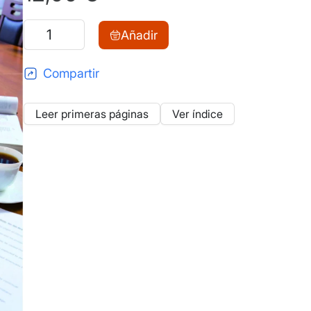
Consejos
Añadir
para
opositar
Compartir
con
éxito
Leer primeras páginas
Ver índice
cantidad