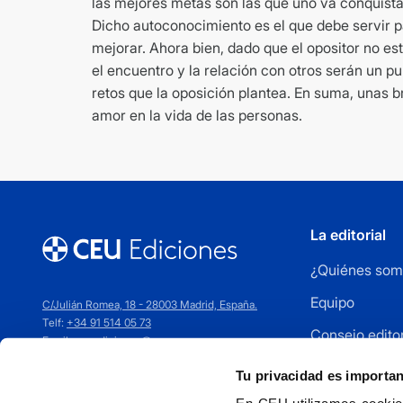
las mejores metas son las que uno va conquista
Dicho autoconocimiento es el que debe servir pa
mejorar. Ahora bien, dado que el opositor no es
el encuentro y la relación con otros serán un 
retos que la oposición plantea. En suma, unas b
amor en la vida de las personas.
La editorial
¿Quiénes som
Equipo
C/Julián Romea, 18 - 28003 Madrid, España.
Telf:
+34 91 514 05 73
Consejo editor
Email:
ceuediciones@ceu.es
Cómo publica
Tu privacidad es importa
Distribuidores