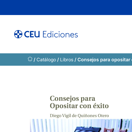
Saltar
al
contenido
/
Catálogo
/
Libros
/ Consejos para opositar 