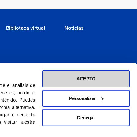
Biblioteca virtual
Noticias
ACEPTO
e el análisis de
ereses, medir el
Personalizar
ontenido. Puedes
rma alternativa,
rgar o negar tu
Denegar
d inscrita en el Registro de Fundaciones con el nº 60 / CIF (G-28423275)
 visitar nuestra
El CEU es una obra de la Asociación Católica de Propagandistas
© 2026. CEU Ediciones