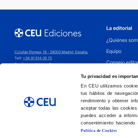
La editorial
¿Quiénes som
Equipo
C/Julián Romea, 18 - 28003 Madrid, España.
Telf:
+34 91 514 05 73
Consejo editor
Email:
ceuediciones@ceu.es
Cómo publica
Tu privacidad es importa
Distribuidores
En CEU utilizamos cookies
tus hábitos de navegación
Contacto
rendimiento y obtener inf
aceptar todas las cookies
puedes acceder a informa
consentimiento haciendo 
Política de Cookies