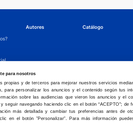
Autores
Catálogo
os?
ial
r
nte para nosotros
 propias y de terceros para mejorar nuestros servicios mediant
, para personalizar los anuncios y el contenido según tus int
ormación sobre las audiencias que vieron los anuncios y el c
 y seguir navegando haciendo clic en el botón “ACEPTO”; de fo
ción más detallada y cambiar tus preferencias antes de oto
Fundación Universitaria San Pablo CEU - entida
clic en el botón "Personalizar". Para más información puedes