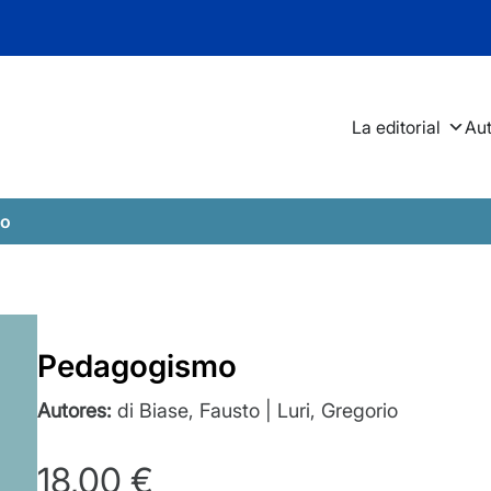
La editorial
Au
mo
Pedagogismo
Autores:
di Biase, Fausto | Luri, Gregorio
18,00
€