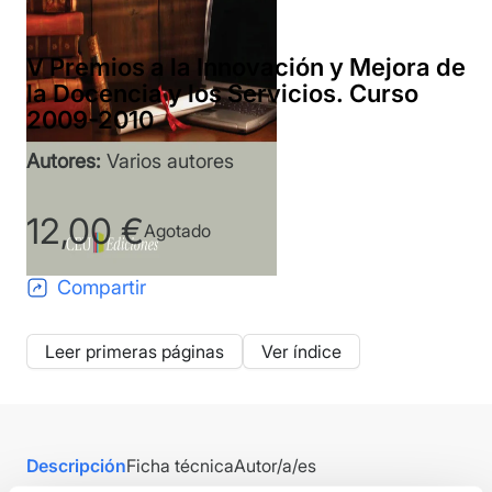
V Premios a la Innovación y Mejora de
la Docencia y los Servicios. Curso
2009-2010
Autores:
Varios autores
12,00
€
Agotado
Compartir
Leer primeras páginas
Ver índice
Descripción
Ficha técnica
Autor/a/es