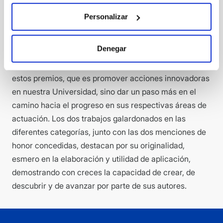
como es la CEU-UCH, así como en la optimización de
Personalizar
los sistemas de gestión de los servicios universitarios,
más aún en el contexto de adaptación al Espacio
Denegar
Europeo de Educación Superior. Cada uno de estos
proyectos no sólo ha logrado alcanzar el objetivo de
estos premios, que es promover acciones innovadoras
en nuestra Universidad, sino dar un paso más en el
camino hacia el progreso en sus respectivas áreas de
actuación. Los dos trabajos galardonados en las
diferentes categorías, junto con las dos menciones de
honor concedidas, destacan por su originalidad,
esmero en la elaboración y utilidad de aplicación,
demostrando con creces la capacidad de crear, de
descubrir y de avanzar por parte de sus autores.