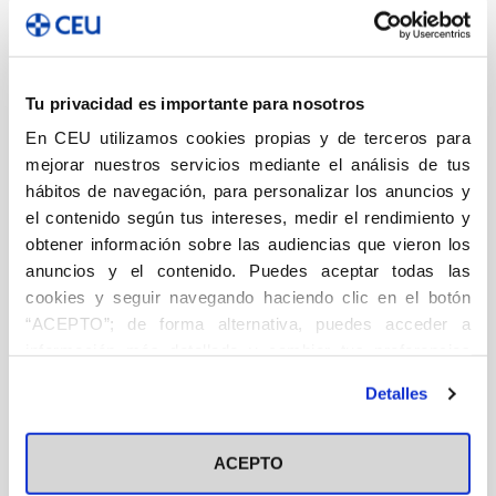
DESCRIPCIÓN
Educación
Tu privacidad es importante para nosotros
Un año más, tenemos el placer de presentar los
En CEU utilizamos cookies propias y de terceros para
Premios a la Innovación y Mejora de la Docencia y los
mejorar nuestros servicios mediante el análisis de tus
Servicios. En este cuarto volumen, hemos querido
hábitos de navegación, para personalizar los anuncios y
el contenido según tus intereses, medir el rendimiento y
incluir los diez proyectos que han concurrido a
obtener información sobre las audiencias que vieron los
concurso en la quinta edición de estos galardones
anuncios y el contenido. Puedes aceptar todas las
durante el curso académico 2009-2010, por su gran
cookies y seguir navegando haciendo clic en el botón
interés y aportación a nuestra comunidad universitaria
“ACEPTO”; de forma alternativa, puedes acceder a
tanto en el ámbito docente como en el de servicios. De
información más detallada y cambiar tus preferencias
este modo, deseamos reconocer este impulso a la
antes de otorgar o negar tu consentimiento haciendo clic
Detalles
excelencia a través de la voluntad de mejorar de
en el botón "Personalizar". Para más información puedes
profesores y PAS, que contribuyen así a alcanzar la
visitar nuestra
Política de Cookies
máxima calidad en la transferencia de conocimiento
ACEPTO
que se espera de una institución de educación superior