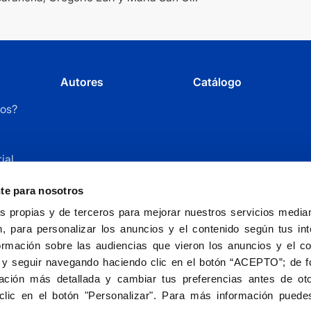
Autores
Catálogo
os?
ial
r
nte para nosotros
 propias y de terceros para mejorar nuestros servicios mediant
, para personalizar los anuncios y el contenido según tus int
ormación sobre las audiencias que vieron los anuncios y el c
 y seguir navegando haciendo clic en el botón “ACEPTO”; de fo
ción más detallada y cambiar tus preferencias antes de oto
Fundación Universitaria San Pablo CEU - entida
clic en el botón "Personalizar". Para más información puedes