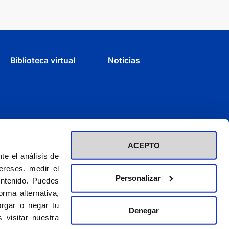
Biblioteca virtual
Noticias
ACEPTO
e el análisis de
ereses, medir el
Personalizar
ontenido. Puedes
rma alternativa,
rgar o negar tu
Denegar
d inscrita en el Registro de Fundaciones con el nº 60 / CIF (G-28423275)
 visitar nuestra
El CEU es una obra de la Asociación Católica de Propagandistas