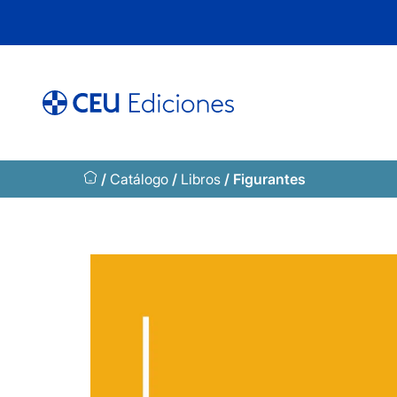
Saltar
al
contenido
/
Catálogo
/
Libros
/ Figurantes