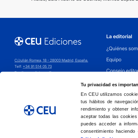
La editorial
¿Quiénes som
Equipo
C/Julián Romea, 18 - 28003 Madrid, España.
Telf:
+34 91 514 05 73
Consejo editor
Email:
ceuediciones@ceu.es
Cómo publica
Tu privacidad es importa
Distribuidores
En CEU utilizamos cookies
tus hábitos de navegación
Contacto
rendimiento y obtener inf
aceptar todas las cookies
puedes acceder a informa
consentimiento haciendo 