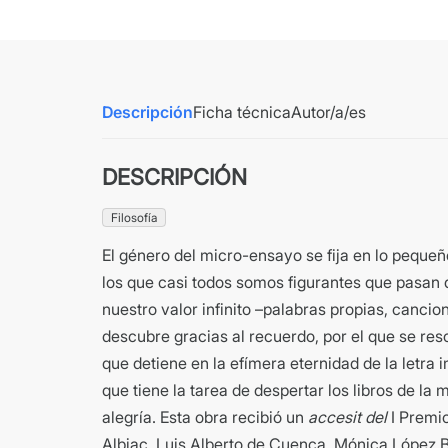
Descripción
Ficha técnica
Autor/a/es
DESCRIPCIÓN
Filosofía
El género del micro-ensayo se fija en lo pequeño
los que casi todos somos figurantes que pasan
nuestro valor infinito –palabras propias, canci
descubre gracias al recuerdo, por el que se resc
que detiene en la efímera eternidad de la letra i
que tiene la tarea de despertar los libros de la 
alegría. Esta obra recibió un
accesit del
I Premi
Albiac, Luis Alberto de Cuenca, Mónica López B