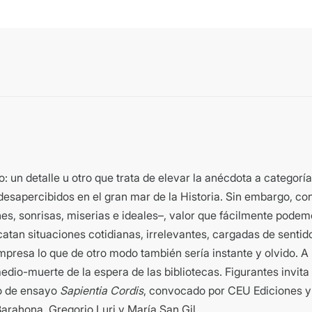
: un detalle u otro que trata de elevar la anécdota a categoría
 desapercibidos en el gran mar de la Historia. Sin embargo, 
ones, sonrisas, miserias e ideales–, valor que fácilmente pod
atan situaciones cotidianas, irrelevantes, cargadas de sentido
mpresa lo que de otro modo también sería instante y olvido. A p
medio-muerte de la espera de las bibliotecas. Figurantes invita 
o de ensayo
Sapientia Cordis
, convocado por CEU Ediciones y 
arahona, Gregorio Luri y María San Gil.