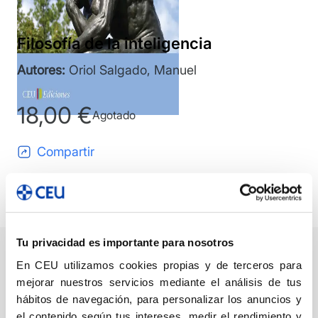
Filosofía de la inteligencia
Autores:
Oriol Salgado, Manuel
18,00
€
Agotado
Compartir
Leer primeras páginas
Ver índice
Tu privacidad es importante para nosotros
En CEU utilizamos cookies propias y de terceros para
Descripción
Ficha técnica
Autor/a/es
mejorar nuestros servicios mediante el análisis de tus
hábitos de navegación, para personalizar los anuncios y
DESCRIPCIÓN
el contenido según tus intereses, medir el rendimiento y