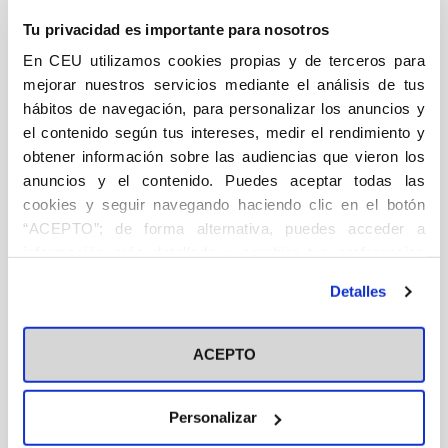
Descripción
Ficha técnica
Autor/a/es
Tu privacidad es importante para nosotros
En CEU utilizamos cookies propias y de terceros para
DESCRIPCIÓN
mejorar nuestros servicios mediante el análisis de tus
hábitos de navegación, para personalizar los anuncios y
Filosofía
el contenido según tus intereses, medir el rendimiento y
obtener información sobre las audiencias que vieron los
Esta edición recoge el conocido documento El «Hecho
anuncios y el contenido. Puedes aceptar todas las
extraordinario», el Diario de los Ejercicios Espirituales,
cookies y seguir navegando haciendo clic en el botón
que hizo García Morente como preparación a su
“ACEPTO”; de forma alternativa, puedes acceder a
ordenación sacerdotal, un epistolario notablemente
información más detallada y cambiar tus preferencias
aumentado de nuestro pensador, siguiendo un orden
antes de otorgar o negar tu consentimiento haciendo clic
cronológico con numerosas notas bibliográficas y
Detalles
en el botón "Personalizar". Para más información puedes
otras más que tratarán de facilitar la comprensión del
visitar nuestra
Política de Cookies
sentido y significado de cada una de las cartas, y el
ACEPTO
«epílogo» titulado García Morente, nuestro padre,
escrito por sus dos hijas, que nos ofrece una visión
personal e íntima del filósofo andaluz de extremado
Personalizar
valor.