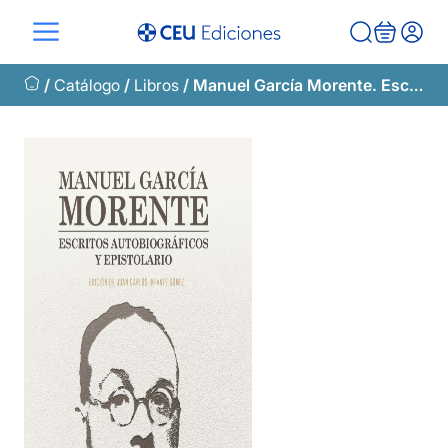
Saltar
al
contenido
/
Catálogo
/
Libros
/ Manuel García Morente. Escritos autobiográficos y epistolario