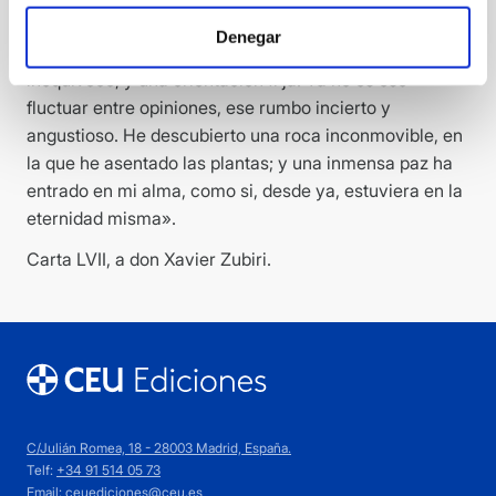
«Por mi parte estoy verdaderamente transformado y
Denegar
casi rejuvenecido. Mi vida ahora tiene un sentido claro,
inequívoco, y una orientación fi ja. Ya no es ese
fluctuar entre opiniones, ese rumbo incierto y
angustioso. He descubierto una roca inconmovible, en
la que he asentado las plantas; y una inmensa paz ha
entrado en mi alma, como si, desde ya, estuviera en la
eternidad misma».
Carta LVII, a don Xavier Zubiri.
C/Julián Romea, 18 - 28003 Madrid, España.
Telf:
+34 91 514 05 73
Email:
ceuediciones@ceu.es