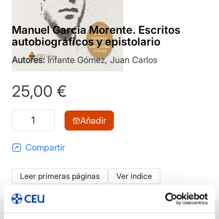
Manuel García Morente. Escritos
autobiográficos y epistolario
Autores:
Infante Gómez, Juan Carlos
25,00
€
Manuel
Añadir
García
Morente.
Compartir
Escritos
autobiográficos
Leer primeras páginas
Ver índice
y
epistolario
cantidad