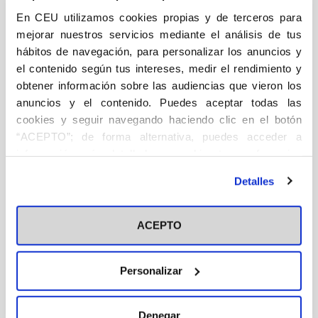
En CEU utilizamos cookies propias y de terceros para
mejorar nuestros servicios mediante el análisis de tus
DESCRIPCIÓN
hábitos de navegación, para personalizar los anuncios y
el contenido según tus intereses, medir el rendimiento y
Medicina
obtener información sobre las audiencias que vieron los
La neuropsicología clínica aplica los conocimientos de
anuncios y el contenido. Puedes aceptar todas las
la neuropsicología básica a la descripción, evaluación,
cookies y seguir navegando haciendo clic en el botón
control, tratamiento, rehabilitación y prevención de
“ACEPTO”; de forma alternativa, puedes acceder a
pacientes con lesiones encefálicas que afectan a los
información más detallada y cambiar tus preferencias
substratos neuroanatómicos y fisiopatológicos de la
antes de otorgar o negar tu consentimiento haciendo clic
Detalles
conducta, mostrándose extremadamente útil para
en el botón "Personalizar". Para más información puedes
completar el diagnóstico neurológico, para la
visitar nuestra
Política de Cookies
evaluación de los efectos cognitivos y conductuales
ACEPTO
de un tratamiento médico o quirúrgico, para la
readaptación funcional del enfermo con un síndrome
Personalizar
orgánico-cerebral, así como para la investigación
aplicada. La División 40 de la American Psychological
Society (Clínical Neuropsychology) define al
Denegar