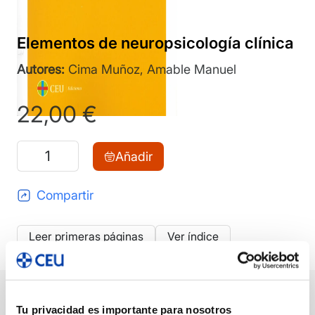
Elementos de neuropsicología clínica
Autores:
Cima Muñoz, Amable Manuel
22,00
€
Elementos
Añadir
de
neuropsicología
Compartir
clínica
cantidad
Leer primeras páginas
Ver índice
Descripción
Ficha técnica
Autor/a/es
Tu privacidad es importante para nosotros