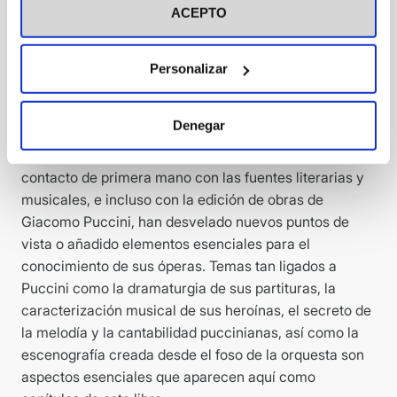
ACEPTO
La producción operística de Puccini estableció en todo
momento un debate con la creación musical, teatral y
literaria de su tiempo; su trabajo es reflexivo y
Personalizar
permeable a numerosas influencias de las tendencias
contemporáneas. Puccini es siempre algo más que un
Denegar
compositor: ejerce como su propio director de escena.
Una vez más, contamos con musicólogos, cuyo
contacto de primera mano con las fuentes literarias y
musicales, e incluso con la edición de obras de
Giacomo Puccini, han desvelado nuevos puntos de
vista o añadido elementos esenciales para el
conocimiento de sus óperas. Temas tan ligados a
Puccini como la dramaturgia de sus partituras, la
caracterización musical de sus heroínas, el secreto de
la melodía y la cantabilidad puccinianas, así como la
escenografía creada desde el foso de la orquesta son
aspectos esenciales que aparecen aquí como