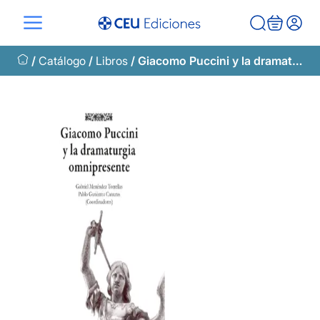
Saltar
al
contenido
/
Catálogo
/
Libros
/ Giacomo Puccini y la dramaturgia omnipresente