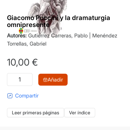
Giacomo Puccini y la dramaturgia
omnipresente
Autores:
Gutiérrez Carreras, Pablo | Menéndez
Torrellas, Gabriel
10,00
€
Giacomo
Añadir
Puccini
y
Compartir
la
dramaturgia
Leer primeras páginas
Ver índice
omnipresente
cantidad