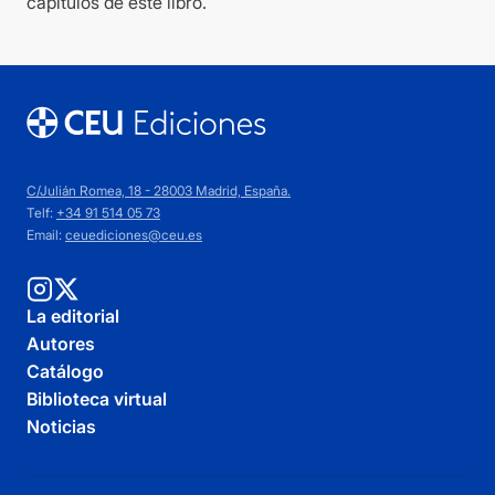
capítulos de este libro.
C/Julián Romea, 18 - 28003 Madrid, España.
Telf:
+34 91 514 05 73
Email:
ceuediciones@ceu.es
La editorial
Autores
Catálogo
Biblioteca virtual
Noticias