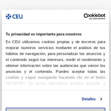
Descripción
Ficha técnica
Autor/a/es
DESCRIPCIÓN
Tu privacidad es importante para nosotros
Música
En CEU utilizamos cookies propias y de terceros para
Este libro se sitúa muy lejos de los clichés endémicos
mejorar nuestros servicios mediante el análisis de tus
que persiguen a Giacomo Puccini, pues considera al
hábitos de navegación, para personalizar los anuncios y
compositor desde la perspectiva del siglo xx, desde su
el contenido según tus intereses, medir el rendimiento y
modernidad, su refinamiento tímbrico, su audacia
obtener información sobre las audiencias que vieron los
vocal y su maestría para crear espacios y conciencias
anuncios y el contenido. Puedes aceptar todas las
desde la composición. En las últimas décadas, la
cookies y seguir navegando haciendo clic en el botón
investigación musicológica sobre Puccini ha abierto
“ACEPTO”; de forma alternativa, puedes acceder a
nuevas perspectivas y ha puesto en tela de juicio su
información más detallada y cambiar tus preferencias
antes de otorgar o negar tu consentimiento haciendo clic
popularidad: gran parte de sus óperas se nos aparecen
Detalles
en el botón "Personalizar". Para más información puedes
como
work in progress
que plantean inauditas visiones
visitar nuestra
Política de Cookies
y originan nuevos interrogantes.