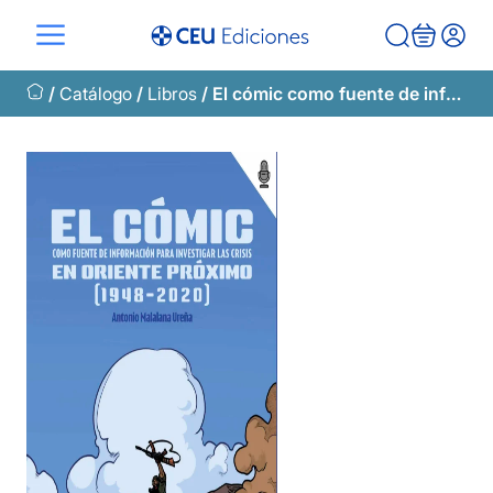
Saltar
al
contenido
/
Catálogo
/
Libros
/ El cómic como fuente de información para investigar las crisis en Oriente Próximo (1948-2020)