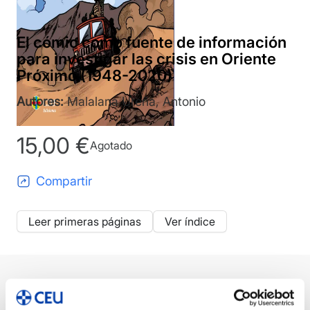
El cómic como fuente de información
para investigar las crisis en Oriente
Próximo (1948-2020)
Autores:
Malalana Ureña, Antonio
15,00
€
Agotado
Compartir
Leer primeras páginas
Ver índice
Descripción
Ficha técnica
Autor/a/es