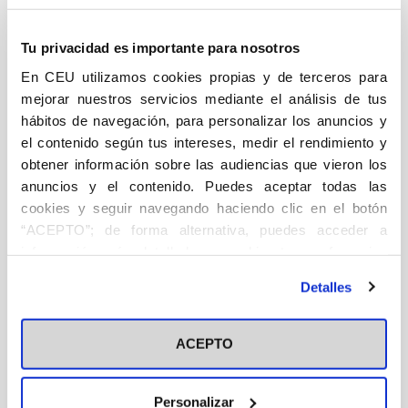
DESCRIPCIÓN
Tu privacidad es importante para nosotros
Periodismo
En CEU utilizamos cookies propias y de terceros para
mejorar nuestros servicios mediante el análisis de tus
El cómic es uno de los productos más interesantes de
hábitos de navegación, para personalizar los anuncios y
la cultura popular contemporánea. Con diferentes
el contenido según tus intereses, medir el rendimiento y
formatos y potentes editoriales dominantes, como las
obtener información sobre las audiencias que vieron los
de EE. UU., Francia, Bélgica, etc., y con universos
anuncios y el contenido. Puedes aceptar todas las
creativos tan relevantes, como los de Marvel, DC,
cookies y seguir navegando haciendo clic en el botón
“ACEPTO”; de forma alternativa, puedes acceder a
Astérix o Tintín, ciertamente es una tarea compleja
información más detallada y cambiar tus preferencias
que presenta miradas de conjunto que muestren una
antes de otorgar o negar tu consentimiento haciendo clic
visión real de la actualidad, precisamente, desde la
Detalles
en el botón "Personalizar". Para más información puedes
perspectiva del cómic. El autor, entendiendo la
visitar nuestra
Política de Cookies
influencia y la repercusión que tiene lo que ocurra en
ACEPTO
Oriente Próximo, ha planteado cómo sería conocer,
indagar y comprender la historia reciente de dicha
Personalizar
área geopolítica a través de la mirada de aquellos que