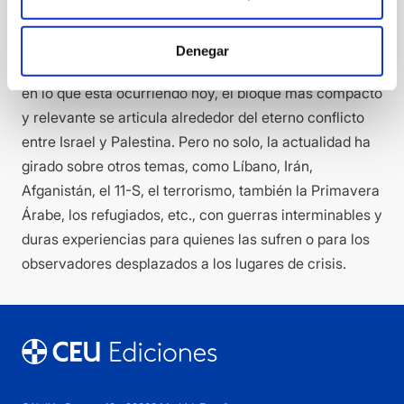
han elaborado y publicado un cómic. El resultado,
siempre incompleto, ha sido la identificación y el
Denegar
estudio de 264 títulos. Lógicamente, y centrándonos
en lo que está ocurriendo hoy, el bloque más compacto
y relevante se articula alrededor del eterno conflicto
entre Israel y Palestina. Pero no solo, la actualidad ha
girado sobre otros temas, como Líbano, Irán,
Afganistán, el 11-S, el terrorismo, también la Primavera
Árabe, los refugiados, etc., con guerras interminables y
duras experiencias para quienes las sufren o para los
observadores desplazados a los lugares de crisis.