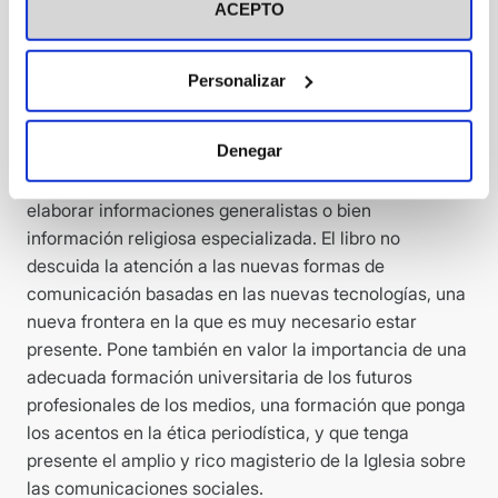
ACEPTO
todos los diversos ámbitos de la comunicación,
ofreciendo valiosos testimonios de profesionales con
larga y exitosa trayectoria en los medios, que
Personalizar
comparten en esta obra sus reflexiones sobre cómo
debe enfocar su ejercicio profesional el católico que
Denegar
trabaja en la prensa escrita, en la radio, en la
televisión, o en medios digitales, sea su función
elaborar informaciones generalistas o bien
información religiosa especializada. El libro no
descuida la atención a las nuevas formas de
comunicación basadas en las nuevas tecnologías, una
nueva frontera en la que es muy necesario estar
presente. Pone también en valor la importancia de una
adecuada formación universitaria de los futuros
profesionales de los medios, una formación que ponga
los acentos en la ética periodística, y que tenga
presente el amplio y rico magisterio de la Iglesia sobre
las comunicaciones sociales.