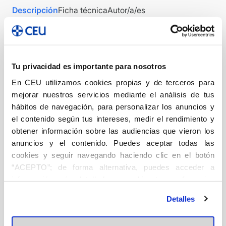
Descripción
Ficha técnica
Autor/a/es
DESCRIPCIÓN
Periodismo
Tu privacidad es importante para nosotros
Este libro es un interesante ejercicio colectivo de
En CEU utilizamos cookies propias y de terceros para
responsabilidad. Y digo responsabilidad porque con él,
mejorar nuestros servicios mediante el análisis de tus
los periodistas asociados en la UCIPE están abordando
hábitos de navegación, para personalizar los anuncios y
el contenido según tus intereses, medir el rendimiento y
una reflexión amplia y necesaria sobre las profesiones
obtener información sobre las audiencias que vieron los
de la comunicación, su sentido desde un punto de vista
anuncios y el contenido. Puedes aceptar todas las
cristiano, y el mejor modo de llevarlas a cabo, tratando
cookies y seguir navegando haciendo clic en el botón
de ser esos comunicadores de «esperanza» que nos
“ACEPTO”; de forma alternativa, puedes acceder a
pide el Papa Francisco. Es una necesaria
información más detallada y cambiar tus preferencias
responsabilidad el plantearse cómo ejercer mejor
antes de otorgar o negar tu consentimiento haciendo clic
estas profesiones, y también el divulgarlo, no sólo para
Detalles
en el botón "Personalizar". Para más información puedes
un público especializado, sino también para el gran
visitar nuestra
Política de Cookies
público. Se ha tratado de dar cobertura en este libro a