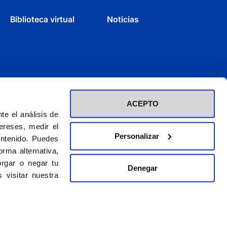
Biblioteca virtual
Noticias
ACEPTO
e el análisis de
ereses, medir el
Personalizar
ontenido. Puedes
rma alternativa,
rgar o negar tu
Denegar
d inscrita en el Registro de Fundaciones con el nº 60 / CIF (G-28423275)
 visitar nuestra
El CEU es una obra de la Asociación Católica de Propagandistas
© 2026. CEU Ediciones
gal
|
Política de privacidad
|
Política de cookies
|
Condiciones para vender