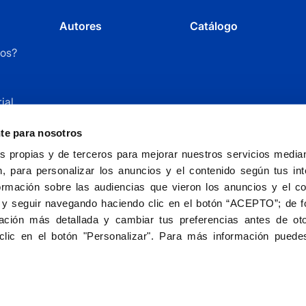
Autores
Catálogo
os?
ial
r
nte para nosotros
 propias y de terceros para mejorar nuestros servicios mediant
, para personalizar los anuncios y el contenido según tus int
ormación sobre las audiencias que vieron los anuncios y el c
 y seguir navegando haciendo clic en el botón “ACEPTO”; de fo
ción más detallada y cambiar tus preferencias antes de oto
Fundación Universitaria San Pablo CEU - entida
clic en el botón "Personalizar". Para más información puedes
Aviso le