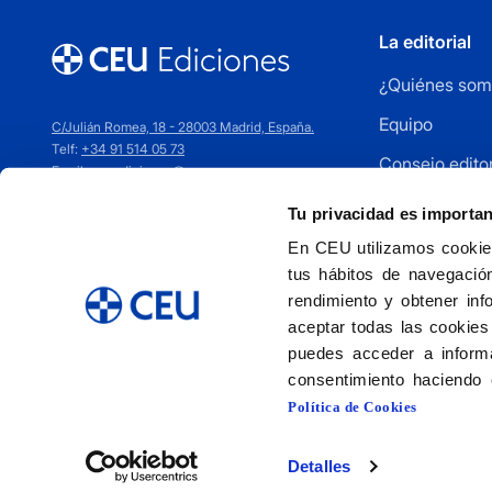
La editorial
¿Quiénes som
Equipo
C/Julián Romea, 18 - 28003 Madrid, España.
Telf:
+34 91 514 05 73
Consejo editor
Email:
ceuediciones@ceu.es
Cómo publica
Tu privacidad es importa
Distribuidores
En CEU utilizamos cookies
tus hábitos de navegación
Contacto
rendimiento y obtener inf
aceptar todas las cookies
puedes acceder a informa
consentimiento haciendo 
Política de Cookies
Detalles