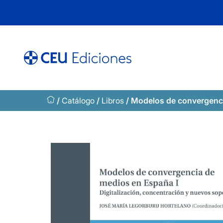
Saltar
al
contenido
/
Catálogo
/
Libros
/ Modelos de convergenci