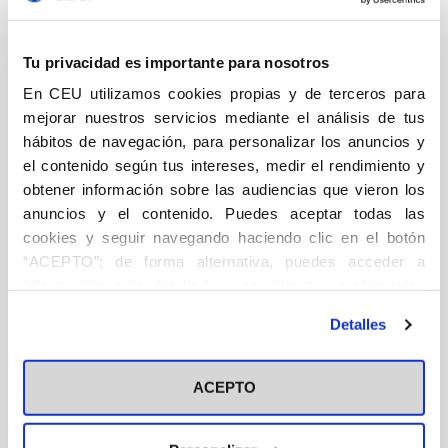
DESCRIPCIÓN
Tu privacidad es importante para nosotros
Política
En CEU utilizamos cookies propias y de terceros para
La corrección política se ha convertido ya en la
mejorar nuestros servicios mediante el análisis de tus
megaideología de nuestro tiempo con todas las
hábitos de navegación, para personalizar los anuncios y
características de una pseudoreligión. Ese conjunto de
el contenido según tus intereses, medir el rendimiento y
obtener información sobre las audiencias que vieron los
discursos procedentes de la ideología de género, de la
anuncios y el contenido. Puedes aceptar todas las
versión más radical del feminismo, del ecologismo
cookies y seguir navegando haciendo clic en el botón
catastrofista, del migracionismo, la multiculturalidad y
“ACEPTO”; de forma alternativa, puedes acceder a
el revisionismo histórico, que conducen a una condena
información más detallada y cambiar tus preferencias
absoluta de la civilización occidental y sus frutos, se
antes de otorgar o negar tu consentimiento haciendo clic
Detalles
basa en la radical negación de la trascendencia y en el
en el botón "Personalizar". Para más información puedes
deseo de alumbrar una nueva sociedad, una nueva
visitar nuestra
Política de Cookies
tierra en la que el hombre ya no es el centro de nada,
ACEPTO
sino que se disuelve en ella como un elemento más,
otro animal sin rango superior, dañino y perturbador.