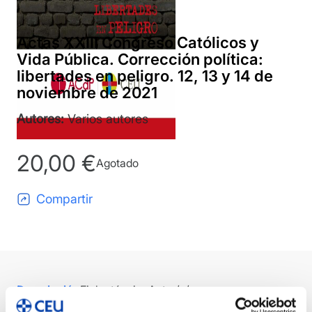
Actas XXIII Congreso Católicos y
Vida Pública. Corrección política:
libertades en peligro. 12, 13 y 14 de
noviembre de 2021
Autores:
Varios autores
20,00
€
Agotado
Compartir
Descripción
Ficha técnica
Autor/a/es