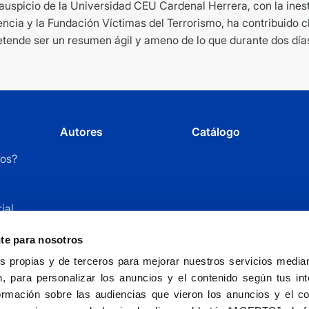
 auspicio de la Universidad CEU Cardenal Herrera, con la ines
de
encia y la Fundación Víctimas del Terrorismo, ha contribuido 
2006
pretende ser un resumen ágil y ameno de lo que durante dos dí
cantidad
Autores
Catálogo
os?
ial
r
nte para nosotros
 propias y de terceros para mejorar nuestros servicios mediant
, para personalizar los anuncios y el contenido según tus int
ormación sobre las audiencias que vieron los anuncios y el c