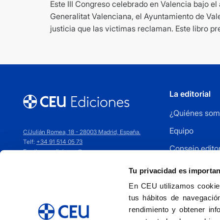
Este III Congreso celebrado en Valencia bajo el
Generalitat Valenciana, el Ayuntamiento de Val
justicia que las victimas reclaman. Este libro 
La editorial
¿Quiénes som
Equipo
C/Julián Romea, 18 - 28003 Madrid, España.
Telf:
+34 91 514 05 73
Consejo editor
Email:
ceuediciones@ceu.es
Cómo publica
Tu privacidad es importa
Distribuidores
En CEU utilizamos cookies
tus hábitos de navegación
Contacto
rendimiento y obtener inf