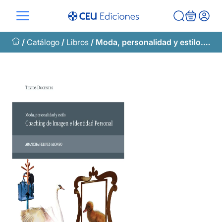
Saltar
al
contenido
/
Catálogo
/
Libros
/ Moda, personalidad y estilo. Coaching de imagen e identidad personal