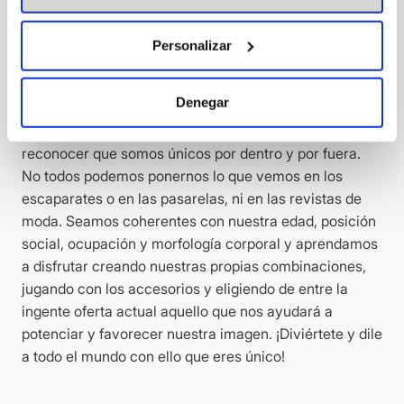
democratización de la moda, la importancia de los
colores y sus distintos significados, las tribus urbanas,
Personalizar
las tipologías y morfologías femeninas, o la
importancia de no falsificar ni manipular
Denegar
personalidades, son algunas de las cuestiones que se
abordan en este libro en el que se dan las claves para
reconocer que somos únicos por dentro y por fuera.
No todos podemos ponernos lo que vemos en los
escaparates o en las pasarelas, ni en las revistas de
moda. Seamos coherentes con nuestra edad, posición
social, ocupación y morfología corporal y aprendamos
a disfrutar creando nuestras propias combinaciones,
jugando con los accesorios y eligiendo de entre la
ingente oferta actual aquello que nos ayudará a
potenciar y favorecer nuestra imagen. ¡Diviértete y dile
a todo el mundo con ello que eres único!