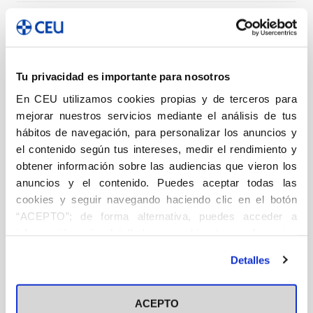
DESCRIPCIÓN
Psicología
Tu privacidad es importante para nosotros
¿Qué dice de nosotros nuestra imagen? ¿Cómo influye
En CEU utilizamos cookies propias y de terceros para
la ropa, los accesorios y todo lo que complementa
mejorar nuestros servicios mediante el análisis de tus
nuestro aspecto a la hora de comunicarnos con los
hábitos de navegación, para personalizar los anuncios y
demás? ¿Qué mensajes conscientes o inconscientes
el contenido según tus intereses, medir el rendimiento y
emitimos a través de nuestra indumentaria? En este
obtener información sobre las audiencias que vieron los
libro de Coaching de Imagen e identidad Personal la
anuncios y el contenido. Puedes aceptar todas las
autora nos invita a reflexionar sobre cuestiones tan
cookies y seguir navegando haciendo clic en el botón
importantes como la aceptación individual, la
“ACEPTO”; de forma alternativa, puedes acceder a
confianza y la autoestima, y su reflejo en nuestra
información más detallada y cambiar tus preferencias
imagen a la hora de seguir las tendencias, así como los
antes de otorgar o negar tu consentimiento haciendo clic
problemas psicológicos derivados de la falta de
Detalles
en el botón "Personalizar". Para más información puedes
aceptación. El protocolo social y laboral, el fenómeno
visitar nuestra
Política de Cookies
del power dressing, cómo se es o no elegante; las
ACEPTO
modas masculinas y su evolución, la alta costura, la