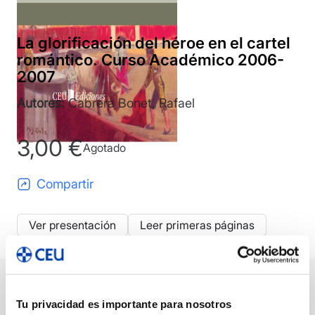
La glorificación del héroe en el cartel
romántico. Curso Académico 2006-
2007
Autores:
Cabrera Bonet, Rafael
3,00
€
Agotado
Compartir
Ver presentación
Leer primeras páginas
Descripción
Ficha técnica
Autor/a/es
Tu privacidad es importante para nosotros