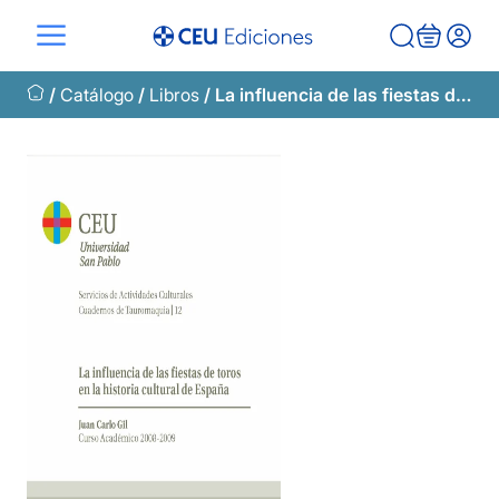
Saltar
al
contenido
/
Catálogo
/
Libros
/ La influencia de las fiestas de toros en la historia cultural de España. Curso Académico 2008-2009