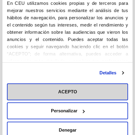
En CEU utilizamos cookies propias y de terceros para
en
mejorar nuestros servicios mediante el análisis de tus
Descripción
Ficha técnica
Autor/a/es
la
hábitos de navegación, para personalizar los anuncios y
historia
el contenido según tus intereses, medir el rendimiento y
DESCRIPCIÓN
obtener información sobre las audiencias que vieron los
cultural
anuncios y el contenido. Puedes aceptar todas las
de
Tauromaquia
cookies y seguir navegando haciendo clic en el botón
España.
“ACEPTO”; de forma alternativa, puedes acceder a
Juan Carlos Gil González Doctor en Comunicación por
Curso
información más detallada y cambiar tus preferencias
la Universidad de Sevilla y Licenciado en Periodismo y
antes de otorgar o negar tu consentimiento haciendo clic
Derecho por la misma Universidad. Profesor del
Académico
Detalles
en el botón "Personalizar". Para más información puedes
Departamento de Periodismo de la Universidad de
2008-
visitar nuestra
Política de Cookies
Sevilla (Historia de la Comunicación Social e
2009
ACEPTO
Introducción a la redacción). Profesor invitado en la
cantidad
UNESP (Universidad Estadual Paulista, Sao Paulo,
Brasil); en la Universidad Austral de Chile y en la
Personalizar
Universidad de la Frontera en Chile. Actualmente
dirige la revista NEXUS editada por el Consejo Social
de la Universidad de Sevilla y la Cátedra Ignacio
Denegar