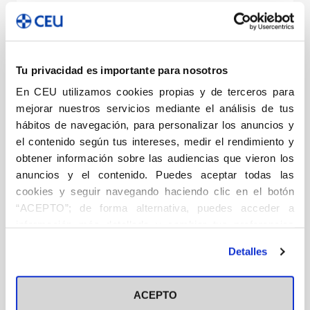
Instituto de Estudios de la Democracia
Instituto de Humanidades Ángel Ayala
Literatura
Tu privacidad es importante para nosotros
Sapientia Cordis
En CEU utilizamos cookies propias y de terceros para
Fuera de Colección
mejorar nuestros servicios mediante el análisis de tus
hábitos de navegación, para personalizar los anuncios y
Históricas
el contenido según tus intereses, medir el rendimiento y
obtener información sobre las audiencias que vieron los
Albores (2001-2012)
anuncios y el contenido. Puedes aceptar todas las
cookies y seguir navegando haciendo clic en el botón
Aula de Tauromaquia (2003-2015)
“ACEPTO”; de forma alternativa, puedes acceder a
Biblioteca Básica (2010-2011)
información más detallada y cambiar tus preferencias
Colección COPE (2019-2022)
antes de otorgar o negar tu consentimiento haciendo clic
Detalles
en el botón "Personalizar". Para más información puedes
Colección General (2008-2018)
visitar nuestra
Política de Cookies
Colección Villacisneros (2019-2023)
ACEPTO
Colegio Mayor Universitario de San Pablo (2009-