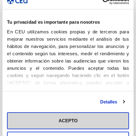
Literatura
Sapientia Cordis
Tu privacidad es importante para nosotros
Fuera de Colección
En CEU utilizamos cookies propias y de terceros para
mejorar nuestros servicios mediante el análisis de tus
Históricas
hábitos de navegación, para personalizar los anuncios y
el contenido según tus intereses, medir el rendimiento y
Albores (2001-2012)
obtener información sobre las audiencias que vieron los
Aula de Tauromaquia (2003-2015)
anuncios y el contenido. Puedes aceptar todas las
cookies y seguir navegando haciendo clic en el botón
Biblioteca Básica (2010-2011)
“ACEPTO”; de forma alternativa, puedes acceder a
Colección COPE (2019-2022)
información más detallada y cambiar tus preferencias
antes de otorgar o negar tu consentimiento haciendo clic
Colección General (2008-2018)
Detalles
en el botón "Personalizar". Para más información puedes
Colección Villacisneros (2019-2023)
visitar nuestra
Política de Cookies
Colegio Mayor Universitario de San Pablo (2009-
ACEPTO
2024)
Congreso Católicos y Vida Pública: Actas (1999-2024)