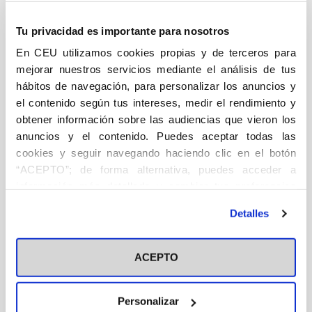
Fuera de Colección
Tu privacidad es importante para nosotros
En CEU utilizamos cookies propias y de terceros para
Históricas
mejorar nuestros servicios mediante el análisis de tus
hábitos de navegación, para personalizar los anuncios y
Albores (2001-2012)
el contenido según tus intereses, medir el rendimiento y
Aula de Tauromaquia (2003-2015)
obtener información sobre las audiencias que vieron los
anuncios y el contenido. Puedes aceptar todas las
Biblioteca Básica (2010-2011)
cookies y seguir navegando haciendo clic en el botón
Colección COPE (2019-2022)
“ACEPTO”; de forma alternativa, puedes acceder a
Colección General (2008-2018)
información más detallada y cambiar tus preferencias
antes de otorgar o negar tu consentimiento haciendo clic
Colección Villacisneros (2019-2023)
Detalles
en el botón "Personalizar". Para más información puedes
Colegio Mayor Universitario de San Pablo (2009-
visitar nuestra
Política de Cookies
2024)
ACEPTO
Congreso Católicos y Vida Pública: Actas (1999-2024)
DSI (2011-2023)
Personalizar