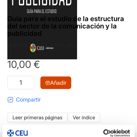
Guía para el estudio de la estructura
del sector de la comunicación y la
publicidad
Autores:
Lanuza Avello, Ana
10,00
€
Guía
Añadir
para
el
Compartir
estudio
de
Leer primeras páginas
Ver índice
la
estructura