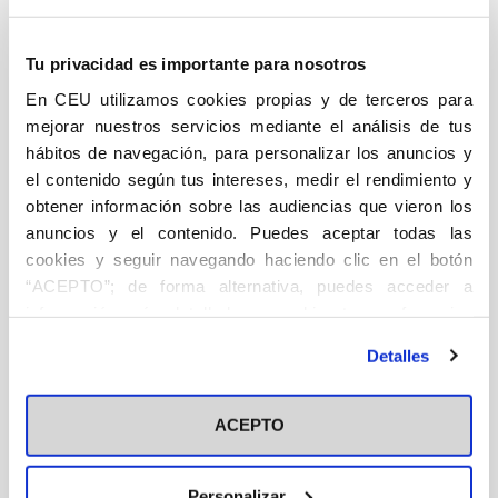
del
Descripción
Ficha técnica
Autor/a/es
sector
Tu privacidad es importante para nosotros
de
En CEU utilizamos cookies propias y de terceros para
DESCRIPCIÓN
la
mejorar nuestros servicios mediante el análisis de tus
hábitos de navegación, para personalizar los anuncios y
comunicación
Oculto
Periodismo
el contenido según tus intereses, medir el rendimiento y
y
Cada vez que vemos una serie en Netflix, le damos al
obtener información sobre las audiencias que vieron los
la
like en Facebook, somos seducidos por un anuncio y
anuncios y el contenido. Puedes aceptar todas las
publicidad
cookies y seguir navegando haciendo clic en el botón
respondemos con una compra, utilizamos Google
“ACEPTO”; de forma alternativa, puedes acceder a
cantidad
maps, hacemos un pedido por Amazon, escuchamos
información más detallada y cambiar tus preferencias
Spotify, o vamos a un parque temático como
antes de otorgar o negar tu consentimiento haciendo clic
Disneyland o el Parque Warner, participamos de la
Detalles
en el botón "Personalizar". Para más información puedes
industria de la comunicación y la publicidad, formada
visitar nuestra
Política de Cookies
por un entramado de empresas que cada día es más
ACEPTO
abigarrado. Todos los días se crean, se destruyen, se
compran, se venden o se fusionan medios de
Personalizar