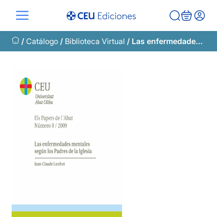
Saltar
al
contenido
/
Catálogo
/
Biblioteca Virtual
/ Las enfermedades mentales según los Padres de la Iglesia