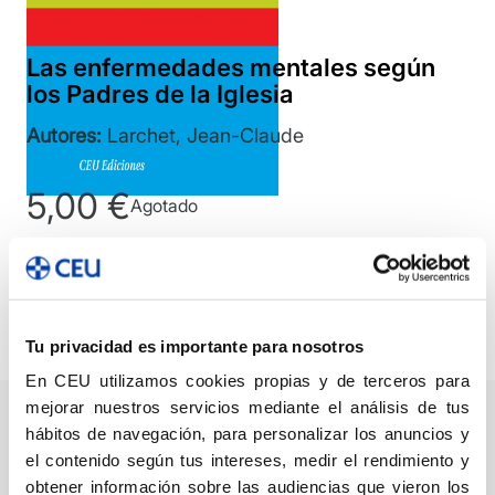
Las enfermedades mentales según
los Padres de la Iglesia
Autores:
Larchet, Jean-Claude
5,00
€
Agotado
Compartir
Leer primeras páginas
Ver índice
Tu privacidad es importante para nosotros
En CEU utilizamos cookies propias y de terceros para
mejorar nuestros servicios mediante el análisis de tus
hábitos de navegación, para personalizar los anuncios y
Descripción
Ficha técnica
Autor/a/es
el contenido según tus intereses, medir el rendimiento y
obtener información sobre las audiencias que vieron los