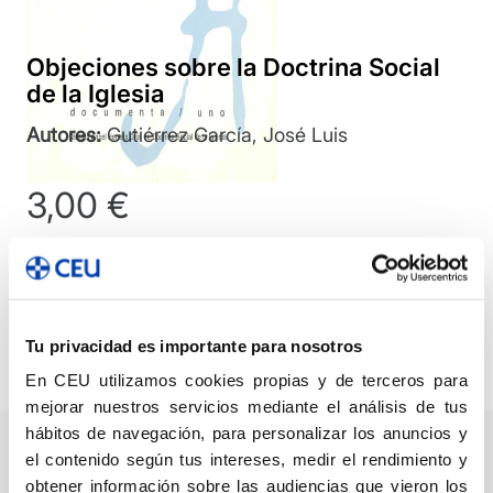
Objeciones sobre la Doctrina Social
de la Iglesia
Autores:
Gutiérrez García, José Luis
3,00
€
Añadir
Objeciones
sobre
Compartir
Tu privacidad es importante para nosotros
la
En CEU utilizamos cookies propias y de terceros para
Doctrina
mejorar nuestros servicios mediante el análisis de tus
Social
hábitos de navegación, para personalizar los anuncios y
de
el contenido según tus intereses, medir el rendimiento y
Descripción
Ficha técnica
Autor/a/es
la
obtener información sobre las audiencias que vieron los