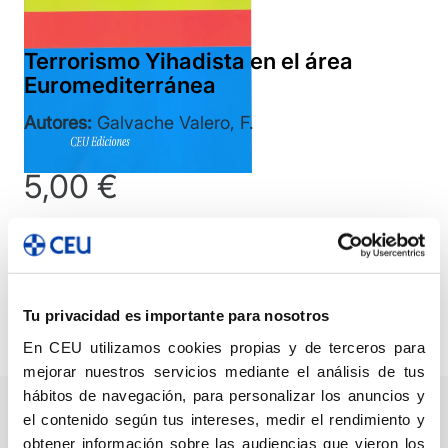
Terrorismo Yihadista en el área
Euromediterránea
Autores:
Galvache Valero, F.
5,00
€
Terrorismo
Añadir
Yihadista
en
Compartir
Tu privacidad es importante para nosotros
el
En CEU utilizamos cookies propias y de terceros para
área
mejorar nuestros servicios mediante el análisis de tus
Euromediterránea
hábitos de navegación, para personalizar los anuncios y
cantidad
el contenido según tus intereses, medir el rendimiento y
Descripción
Ficha técnica
Autor/a/es
obtener información sobre las audiencias que vieron los