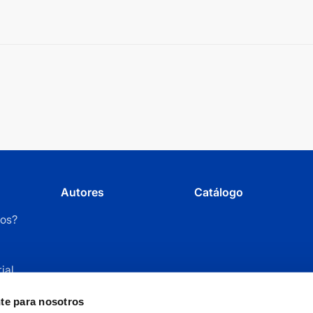
cantidad
Autores
Catálogo
os?
ial
r
nte para nosotros