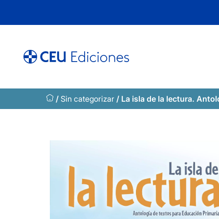
Saltar
al
contenido
/
Sin categorizar
/ La isla de la lectura. Ant