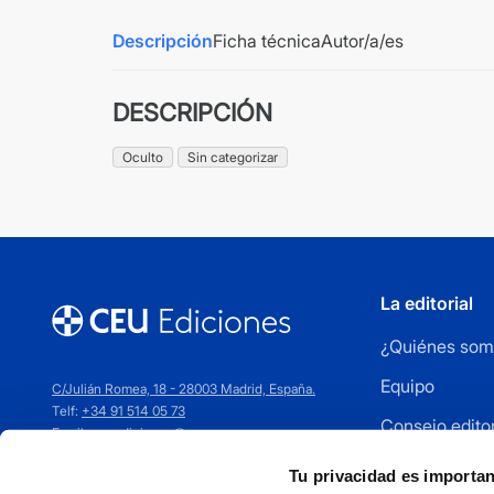
Descripción
Ficha técnica
Autor/a/es
DESCRIPCIÓN
Oculto
Sin categorizar
La editorial
¿Quiénes som
Equipo
C/Julián Romea, 18 - 28003 Madrid, España.
Telf:
+34 91 514 05 73
Consejo editor
Email:
ceuediciones@ceu.es
Cómo publica
Tu privacidad es importa