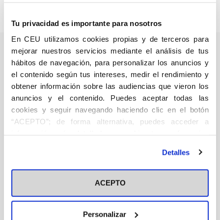
compromiso con la mejora de la atención sanitaria.
Tu privacidad es importante para nosotros
En CEU utilizamos cookies propias y de terceros para
mejorar nuestros servicios mediante el análisis de tus
hábitos de navegación, para personalizar los anuncios y
el contenido según tus intereses, medir el rendimiento y
Antes, durante y
obtener información sobre las audiencias que vieron los
después del
anuncios y el contenido. Puedes aceptar todas las
embarazo.
cookies y seguir navegando haciendo clic en el botón
Preguntas y
“ACEPTO”; de forma alternativa, puedes acceder a
Medicina
curiosidades
información más detallada y cambiar tus preferencias
Biviá Roig, Gemma
Lluesma
antes de otorgar o negar tu consentimiento haciendo clic
basadas en la
Vidal, Marta
Martínez
12,00
€
Detalles
Hurtado, Isabel
Sánchez
en el botón "Personalizar". Para más información puedes
evidencia
López, María Inmaculada
visitar nuestra
Política de Cookies
científica
ACEPTO
Añadir
Personalizar