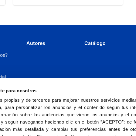
patrimonial
Autores
Catálogo
os?
ial
r
nte para nosotros
 propias y de terceros para mejorar nuestros servicios mediant
, para personalizar los anuncios y el contenido según tus int
ormación sobre las audiencias que vieron los anuncios y el c
 y seguir navegando haciendo clic en el botón “ACEPTO”; de fo
ción más detallada y cambiar tus preferencias antes de oto
Fundación Universitaria San Pablo CEU - entida