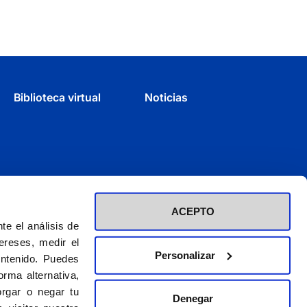
Biblioteca virtual
Noticias
ACEPTO
e el análisis de
ereses, medir el
Personalizar
ontenido. Puedes
rma alternativa,
rgar o negar tu
Denegar
d inscrita en el Registro de Fundaciones con el nº 60 / CIF (G-28423275)