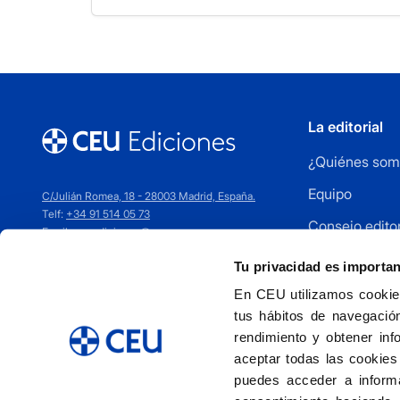
La editorial
¿Quiénes som
Equipo
C/Julián Romea, 18 - 28003 Madrid, España.
Telf:
+34 91 514 05 73
Consejo editor
Email:
ceuediciones@ceu.es
Cómo publica
Tu privacidad es importa
Distribuidores
En CEU utilizamos cookies
tus hábitos de navegación
Contacto
rendimiento y obtener inf
aceptar todas las cookies
puedes acceder a informa