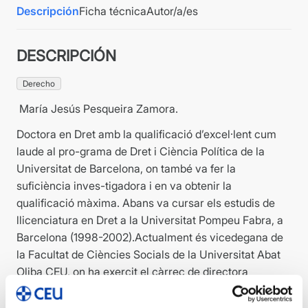
Descripción
Ficha técnica
Autor/a/es
DESCRIPCIÓN
Derecho
María Jesús Pesqueira Zamora.
Doctora en Dret amb la qualificació d’excel·lent cum
laude al pro-grama de Dret i Ciència Política de la
Universitat de Barcelona, on també va fer la
suficiència inves-tigadora i en va obtenir la
qualificació màxima. Abans va cursar els estudis de
llicenciatura en Dret a la Universitat Pompeu Fabra, a
Barcelona (1998-2002).Actualment és vicedegana de
la Facultat de Ciències Socials de la Universitat Abat
Oliba CEU, on ha exercit el càrrec de directora
d’estudis del grau en Criminologia i Seguretat, ha estat
professora de Dret i ha obtingut el premi a la millor