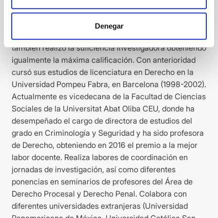
. Doctora en Derecho con la calificación de
sobresaliente cum laude en el programa de Derecho y
Denegar
Ciencia Política de la Universidad de Barcelona, donde
también realizó la suficiencia investigadora obteniendo
igualmente la máxima calificación. Con anterioridad
cursó sus estudios de licenciatura en Derecho en la
Universidad Pompeu Fabra, en Barcelona (1998-2002).
Actualmente es vicedecana de la Facultad de Ciencias
Sociales de la Universitat Abat Oliba CEU, donde ha
desempeñado el cargo de directora de estudios del
grado en Criminología y Seguridad y ha sido profesora
de Derecho, obteniendo en 2016 el premio a la mejor
labor docente. Realiza labores de coordinación en
jornadas de investigación, así como diferentes
ponencias en seminarios de profesores del Área de
Derecho Procesal y Derecho Penal. Colabora con
diferentes universidades extranjeras (Universidad