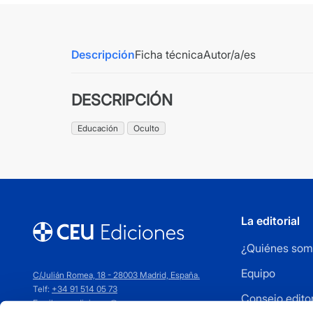
Descripción
Ficha técnica
Autor/a/es
DESCRIPCIÓN
Educación
Oculto
La editorial
¿Quiénes som
Equipo
C/Julián Romea, 18 - 28003 Madrid, España.
Telf:
+34 91 514 05 73
Consejo editor
Email:
ceuediciones@ceu.es