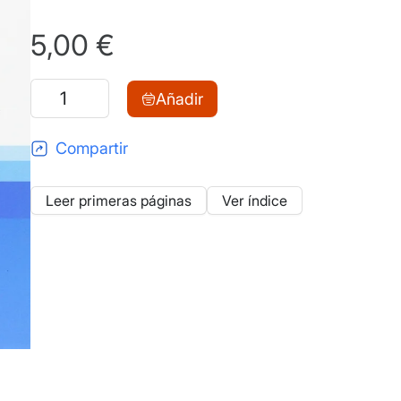
5,00
€
Aproximación
Añadir
a
la
Compartir
eficiencia
asignativa
Leer primeras páginas
Ver índice
del
sistema
público
de
enseñanza
en
comparación