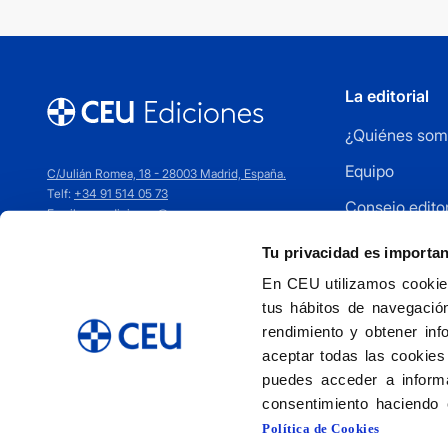
La editorial
¿Quiénes som
Equipo
C/Julián Romea, 18 - 28003 Madrid, España.
Telf:
+34 91 514 05 73
Consejo editor
Email:
ceuediciones@ceu.es
Cómo publica
Tu privacidad es importa
Distribuidores
En CEU utilizamos cookies
tus hábitos de navegación
Contacto
rendimiento y obtener inf
aceptar todas las cookies
puedes acceder a informa
consentimiento haciendo 
Política de Cookies