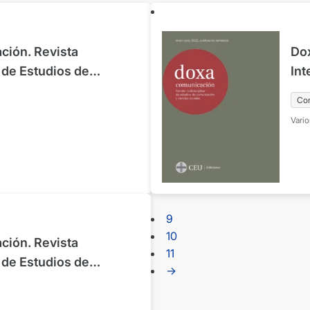
ión. Revista
Do
r de Estudios de
Int
 Ciencias Sociales.
Com
Co
iembre 2021
Vario
9
10
ión. Revista
11
r de Estudios de
→
 Ciencias Sociales.
iembre 2022