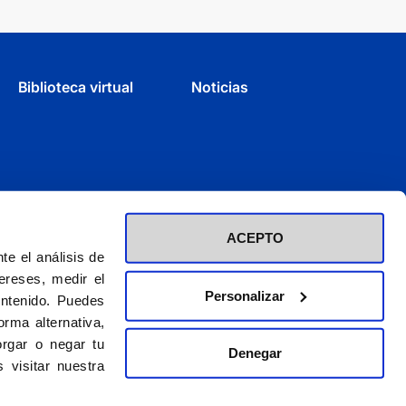
Biblioteca virtual
Noticias
ACEPTO
e el análisis de
ereses, medir el
Personalizar
ontenido. Puedes
rma alternativa,
rgar o negar tu
Denegar
d inscrita en el Registro de Fundaciones con el nº 60 / CIF (G-28423275)
 visitar nuestra
El CEU es una obra de la Asociación Católica de Propagandistas
© 2026. CEU Ediciones