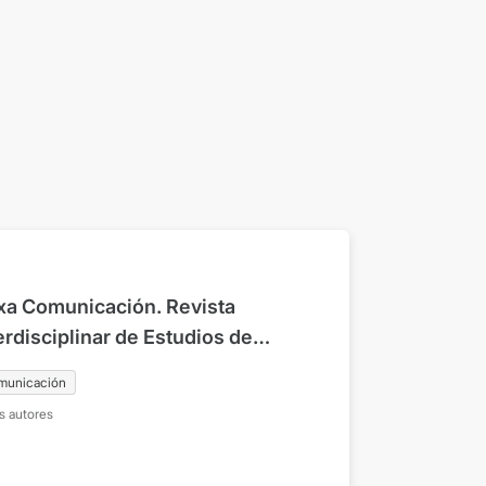
xa Comunicación. Revista
erdisciplinar de Estudios de
unicación y Ciencias Sociales.
municación
4 enero-junio 2006
s autores