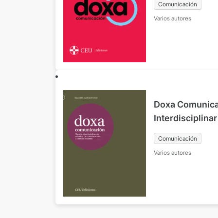
Comunicación
Nº41 julio-dic
Varios autores
Doxa Comunicac
Interdisciplina
Comunicación y
Comunicación
Nº5 enero-jun
Varios autores