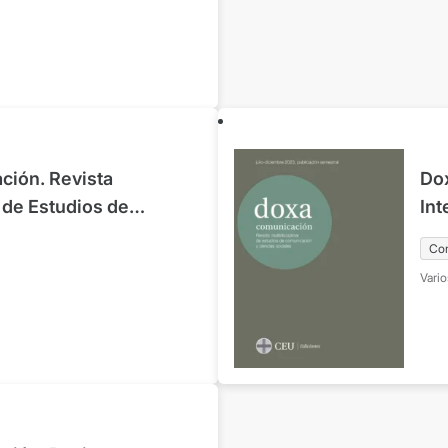
ión. Revista
Do
r de Estudios de
Int
 Ciencias Sociales.
Com
Co
io de 2023
Nº3
Vario