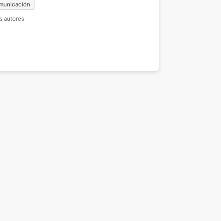
municación
42 enero-junio 2026
s autores