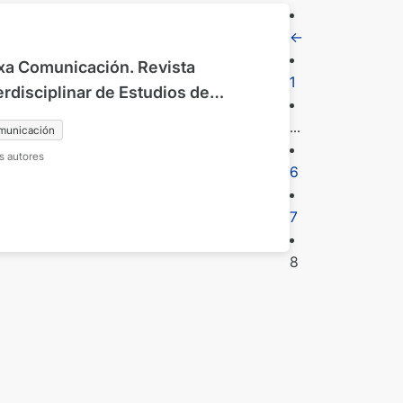
←
xa Comunicación. Revista
1
erdisciplinar de Estudios de
unicación y Ciencias Sociales.
…
municación
Nº34 enero-junio 2022
s autores
6
7
8