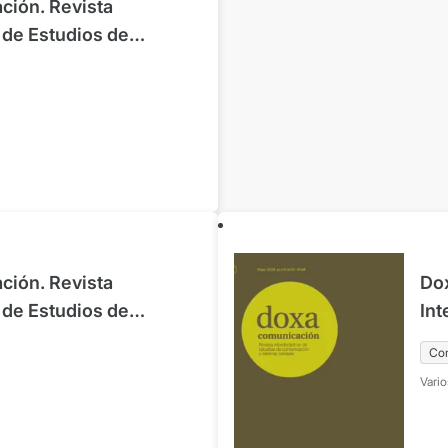
ión. Revista
r de Estudios de
 Ciencias Sociales.
nio 2024
ión. Revista
Do
r de Estudios de
Int
 Ciencias Sociales.
Com
Co
iembre 2024
Nº
Vario