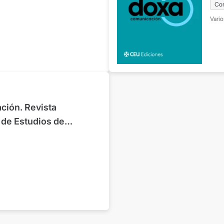
Co
iembre 2025
Nº
Vario
ión. Revista
r de Estudios de
 Ciencias Sociales.
io 2007