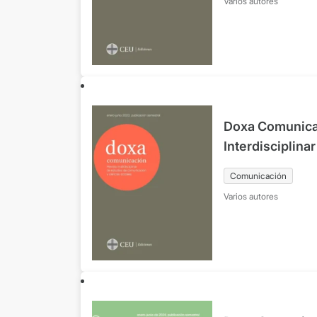
Varios autores
Doxa Comunicac
Interdisciplina
Comunicación y
Comunicación
Nº36 enero-jun
Varios autores