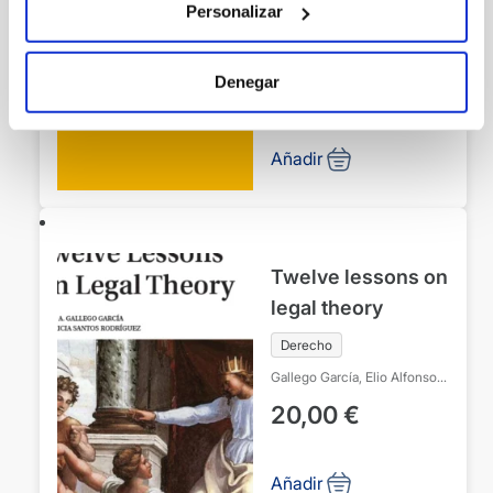
Personalizar
Derecho
Estañ Torres, Carmen
Fernández Rosa, Luis
Denegar
20,00
€
Añadir
Twelve lessons on
legal theory
Derecho
Gallego García, Elio Alfonso
Santos Rodríguez, Patricia
20,00
€
Añadir