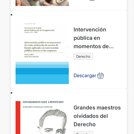
Intervención
pública en
momentos de
crisis: el derecho
Derecho
de ayudas de
Estado aplicado a
Descargar
la intervención
pública directa en
las empresas
Grandes maestros
olvidados del
Derecho