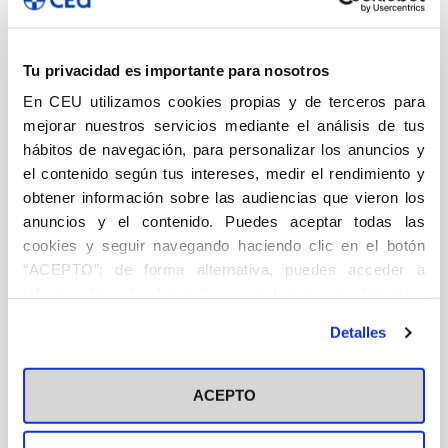
Historia de la ACdP (2010)
Subsidia ACdP (2014-2020)
Tu privacidad es importante para nosotros
Tesis ACdP (2020-2022)
En CEU utilizamos cookies propias y de terceros para
mejorar nuestros servicios mediante el análisis de tus
Ver más
hábitos de navegación, para personalizar los anuncios y
el contenido según tus intereses, medir el rendimiento y
obtener información sobre las audiencias que vieron los
Ángel Ayala Ediciones
anuncios y el contenido. Puedes aceptar todas las
cookies y seguir navegando haciendo clic en el botón
“ACEPTO”; de forma alternativa, puedes acceder a
Vista
|
información más detallada y cambiar tus preferencias
antes de otorgar o negar tu consentimiento haciendo clic
Detalles
en el botón "Personalizar". Para más información puedes
visitar nuestra
Política de Cookies
Apuntes de
ACEPTO
legislación para
fisioterapeutas