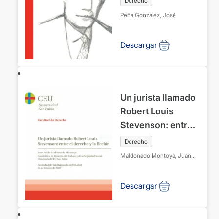
Derecho
Peña González, José
Descargar
Un jurista llamado
Robert Louis
Stevenson: entre
el derecho y la
Derecho
ficción. Festividad
Maldonado Montoya, Juan
de San Raimundo
Pablo
de Peñafort 13 de
Descargar
febrero de 2020