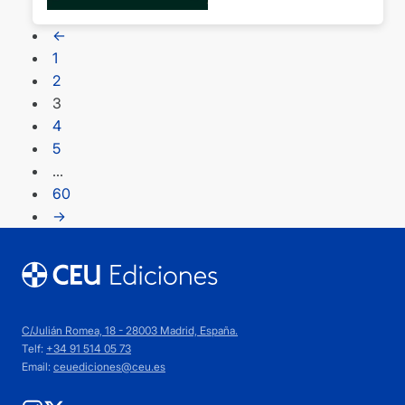
←
1
2
3
4
5
…
60
→
C/Julián Romea, 18 - 28003 Madrid, España.
Telf:
+34 91 514 05 73
Email:
ceuediciones@ceu.es