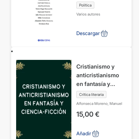
Política
Varios autores
Descargar
Cristianismo y
anticristianismo
en fantasía y
ciencia-ficción
Crítica literaria
Alfonseca Moreno, Manuel
15,00
€
Añadir