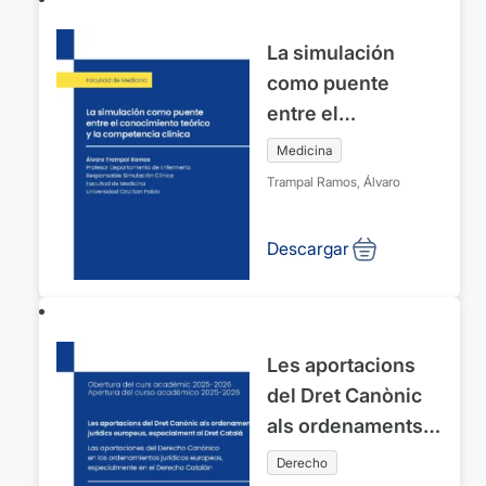
La simulación
como puente
entre el
conocimiento
Medicina
teórico y la
Trampal Ramos, Álvaro
competencia
clínica. Facultad
Descargar
de Medicina.
Universidad CEU
San Pablo.
Festividad de San
Les aportacions
Lucas 18 de
del Dret Canònic
octubre de 2025
als ordenaments
jurídics europeus,
Derecho