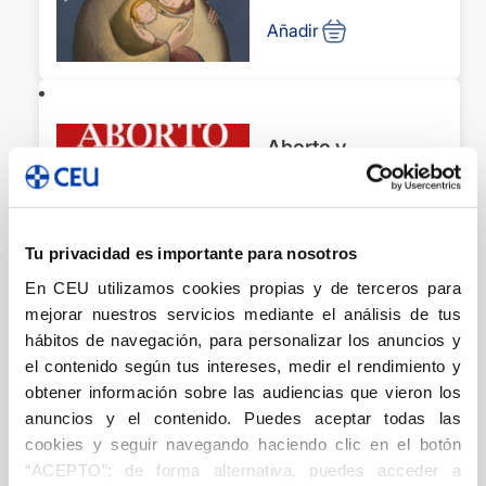
Añadir
Aborto y
eutanasia.
Dilemas sobre el
derecho a la vida
Familia
Tu privacidad es importante para nosotros
Soley Climent, Jorge
Marín
En CEU utilizamos cookies propias y de terceros para
Cánovas, Paz
Vélez Fraga,
23,00
€
mejorar nuestros servicios mediante el análisis de tus
Ondina
hábitos de navegación, para personalizar los anuncios y
el contenido según tus intereses, medir el rendimiento y
Añadir
obtener información sobre las audiencias que vieron los
anuncios y el contenido. Puedes aceptar todas las
cookies y seguir navegando haciendo clic en el botón
“ACEPTO”; de forma alternativa, puedes acceder a