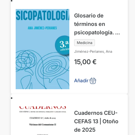
CEU Abat Oliba
Glosario de
términos en
psicopatología. 3ª
edición
Medicina
Jiménez-Perianes, Ana
15,00
€
Añadir
Cuadernos CEU-
CEFAS 13 | Otoño
de 2025