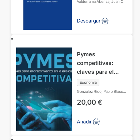
Valderrama Abenza, Juan C.
Apertura Curso
Académico 2025-
Descargar
2026. Universidad
CEU Cardenal
Herrera
Pymes
competitivas:
claves para el
crecimiento en la
Economía
era digital
González Rico, Pablo
Blasco
Doñamayor, Emiliano
Masa
20,00
€
Lorenzo, Cristina Isabel
Añadir