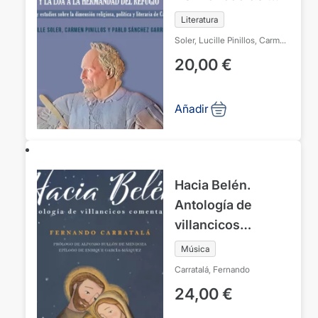
Refugio. Edición y
Literatura
estudios sobre la
Soler, Lucille
Pinillos, Carmen
dimensión
Sánchez Garrido, Pablo
20,00
€
religiosa, política y
literaria de
Añadir
Calderón
Hacia Belén.
Antología de
villancicos
comentados
Música
Carratalá, Fernando
24,00
€